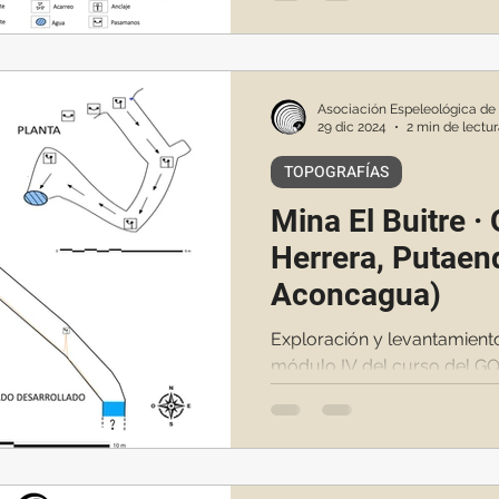
Asociación Espeleológica de
29 dic 2024
2 min de lectu
TOPOGRAFÍAS
Mina El Buitre ·
Herrera, Putaen
Aconcagua)
Exploración y levantamient
módulo IV del curso del G