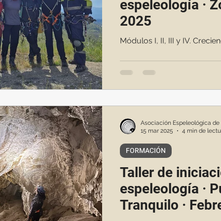
espeleología · Z
2025
Módulos I, II, III y IV. Creci
Asociación Espeleológica de
15 mar 2025
4 min de lectu
FORMACIÓN
Taller de iniciac
espeleología · P
Tranquilo · Feb