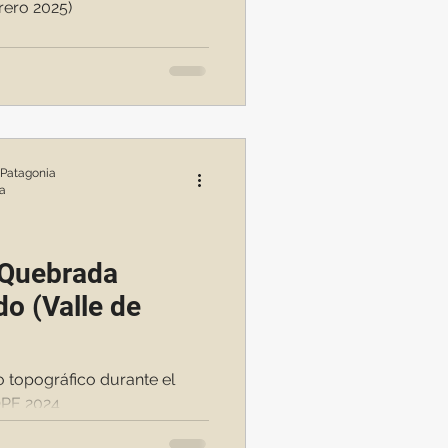
brero 2025)
 Patagonia
ra
· Quebrada
do (Valle de
o topográfico durante el
OPE 2024