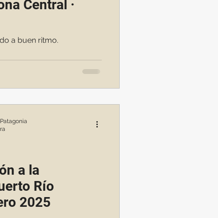
ona Central ·
endo a buen ritmo.
 Patagonia
ra
ión a la
uerto Río
rero 2025