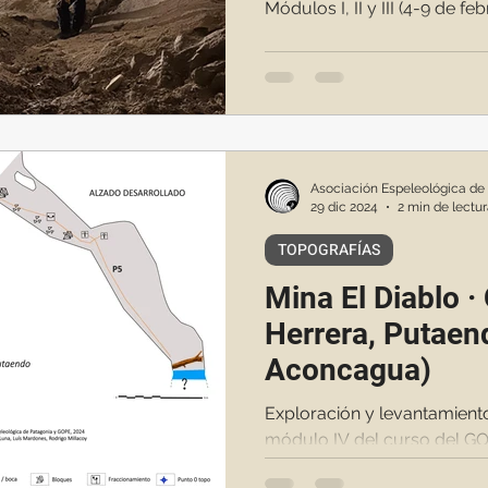
Módulos I, II y III (4-9 de fe
Asociación Espeleológica de
29 dic 2024
2 min de lectu
TOPOGRAFÍAS
Mina El Diablo 
Herrera, Putaen
Aconcagua)
Exploración y levantamient
módulo IV del curso del G