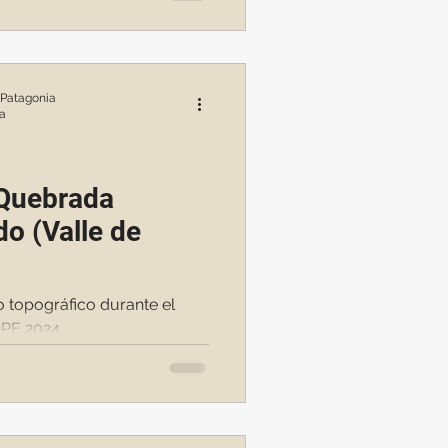
 Patagonia
ra
 Quebrada
do (Valle de
o topográfico durante el
OPE 2024