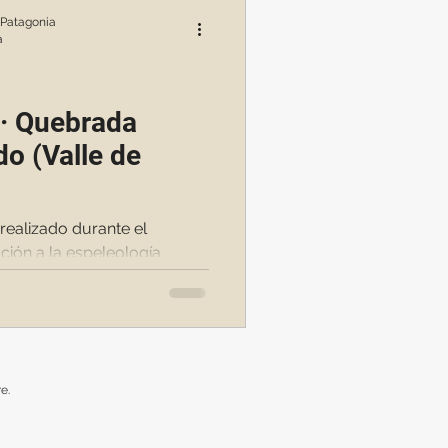
 Patagonia
a
 · Quebrada
do (Valle de
realizado durante el
iación a la espeleología
e.