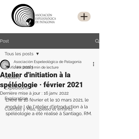
Post
Tous les posts
Asociación Espeleológica de Patagonia
Tous les posts
2 avr. 2021
3 min de lecture
Atelier d'initiation à la
Ateliers
spéléologie · février 2021
Expéditions
Dernière mise à jour :
16 janv. 2022
Exploration
Entre le 16 février et le 10 mars 2021, le 
module I de l'atelier d'introduction à la 
Cuerdas y Más, spéleo et enfants
spéléologie a été réalisé à Santiago, RM. 