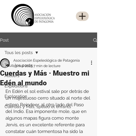
Post
Tous les posts
Asociación Espeleológica de Patagonia
Tous les posts
13 mai 2025
7 min de lecture
Cuerdas y Más · Muestro mi
Ateliers
Edén al mundo
Expéditions
En Edén el sol estival sale por detrás de 
Exploration
un majestuoso cerro situado al norte del 
estero Reindeer, al otro lado del Paso 
Cuerdas y Más, spéleo et enfants
del Indio. Esa imponente mole, que en 
algunos mapas figura como monte 
Jervis, es un excelente referente para 
constatar cuán tormentosa ha sido la 