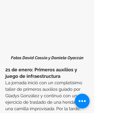
Fotos David Cossio y Daniela Oyarzún
21 de enero: Primeros auxilios y 
juego de infraestructura
La jornada inició con un completísimo 
taller de primeros auxilios guiado por 
Gladys González y continuó con un 
ejercicio de traslado de una herida en 
una camilla improvisada. Por la tarde, 
Gloria Baigorrotegui de la USACH guio 
un juego sobre las infraestructuras de 
Edén y la realización de una escultura 