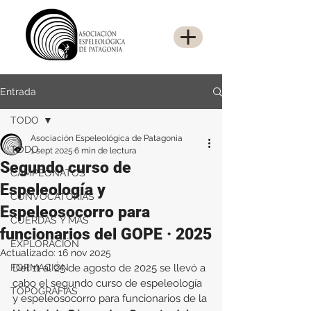
Entrada
TODO
Asociación Espeleológica de Patagonia
TODO
1 sept 2025
6 min de lectura
Segundo curso de
CAMPEONATOS
Espeleología y
CONVOCATORIAS
Espeleosocorro para
CUERDAS Y MÁS
funcionarios del GOPE · 2025
EXPLORACIÓN
Actualizado:
16 nov 2025
FORMACIÓN
Del 11 al 25 de agosto de 2025 se llevó a 
cabo el segundo curso de espeleología 
TOPOGRAFÍAS
y espeleosocorro para funcionarios de la 