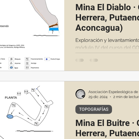
Mina El Diablo 
Herrera, Putaen
Aconcagua)
Exploración y levantamient
módulo IV del curso del G
Asociación Espeleológica de
29 dic 2024
2 min de lectu
TOPOGRAFÍAS
Mina El Buitre ·
Herrera, Putaen