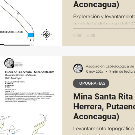
Aconcagua)
Exploración y levantamient
módulo IV del curso del G
Asociación Espeleológica de
5 nov 2024
3 min de lectur
TOPOGRAFÍAS
Mina Santa Rita
Herrera, Putaen
Aconcagua)
Levantamiento topográfico 