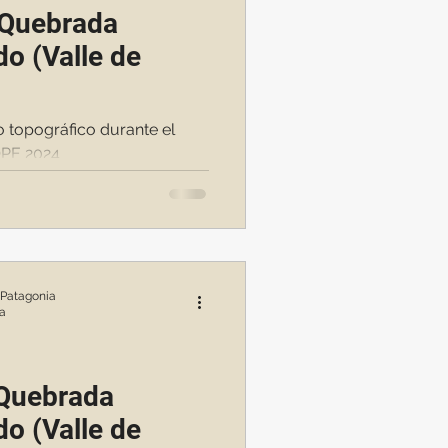
· Quebrada
do (Valle de
o topográfico durante el
OPE 2024
 Patagonia
ra
 Quebrada
do (Valle de