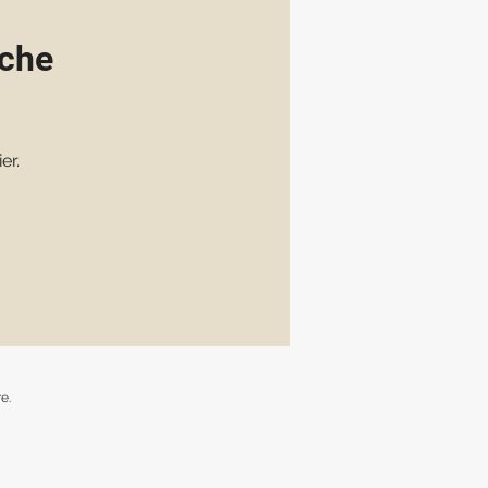
ache
er.
e.