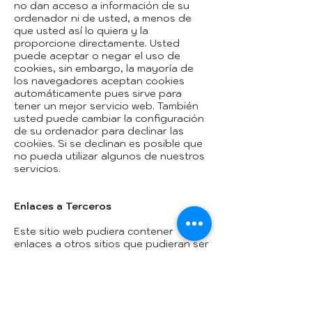
no dan acceso a información de su
ordenador ni de usted, a menos de
que usted así lo quiera y la
proporcione directamente. Usted
puede aceptar o negar el uso de
cookies, sin embargo, la mayoría de
los navegadores aceptan cookies
automáticamente pues sirve para
tener un mejor servicio web. También
usted puede cambiar la configuración
de su ordenador para declinar las
cookies. Si se declinan es posible que
no pueda utilizar algunos de nuestros
servicios.
Enlaces a Terceros
Este sitio web pudiera contener
enlaces a otros sitios que pudieran ser
de su interés. Una vez que usted de
clic en estos enlaces y abandone
nuestra página, ya no tenemos control
sobre al sitio al que es redirigido y por
lo tanto no somos responsables de