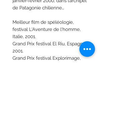
janvier-février 2000, dans l’archipel
de Patagonie chilienne…
Meilleur film de spéléologie,
festival L'Aventure de l'homme,
Italie, 2001.
Grand Prix festival El Riu, Espagne,
2001.
Grand Prix festival Explorimage,
Mandelieu, 2001.
Jules Verne Award "meilleure
aventure scientifique", festival
Jules Verne Paris, 2001
Prix du meilleur film d'exploration,
Festival du film de montagne
d'Autrans, 2001
Prix National Geographic, Autrans,
2001
Finaliste Festival international de
Banff, Canada, 2002