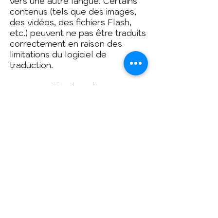
vers une autre langue. Certains
contenus (tels que des images,
des vidéos, des fichiers Flash,
etc.) peuvent ne pas être traduits
correctement en raison des
limitations du logiciel de
traduction.
Le texte officiel est la version
espagnole du site Web. Toute
divergence ou différence de
traduction n'est pas
contraignante et n'a aucune
valeur juridique à des fins de
conformité ou d'application. Si
des questions se posent
concernant l'exactitude des
informations qui apparaissent sur
le site Web traduit, veuillez vous
référer à la version espagnole du
site Web, qui est la version