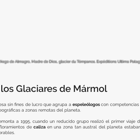
 Diego de Almagro, Madre de Dios, glacier du Témpanos. Expéditions Ultima Patago
los Glaciares de Mármol
esa sin fines de lucro que agrupa a
espeleólogos
con competencias 
eográficas a zonas remotas del planeta.
emonta a 1995, cuando un reducido grupo realizó el primer viaje d
afloramientos de
caliza
en una zona tan austral del planeta estaban 
rables.