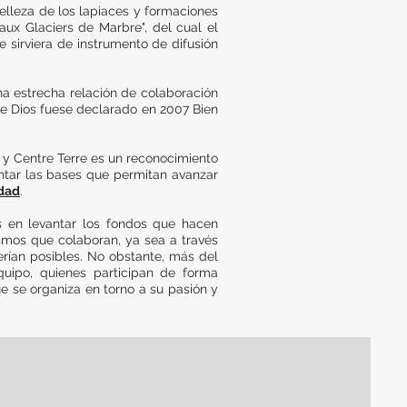
elleza de los lapiaces y formaciones
aux Glaciers de Marbre", del cual el
 sirviera de instrumento de difusión
una estrecha relación de colaboración
de Dios fuese declarado en 2007 Bien
s y Centre Terre es un reconocimiento
entar las bases que permitan avanzar
idad
.
os en levantar los fondos que hacen
ismos que colaboran, ya sea a través
serían posibles. No obstante, más del
uipo, quienes participan de forma
ue se organiza en torno a su pasión y