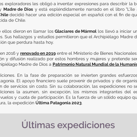
 exploradores les obligó a inventar expresiones para describir la b
y
Madre de Dios
y está espléndidamente narrado en el libro "L'île 
hile
decidió hacer una edición especial en español con el fin de que
ida de Chile.
e ellos dieron en llamar los
Glaciares de Mármol
los llevó a iniciar 
es. Sus hallazgos y estudios permitieron que el Archipiélago Madre 
ción que perdura hasta hoy.
 en 2016 y
renovado en 2019
entre el Ministerio de Bienes Nacionale
ción y difusión realizado por estos hombres y mujeres y pretende s
chipiélago Madre de Dios a
Patrimonio Natural Mundial de la Human
diciones. En la fase de preparación se invierten grandes esfuerz
tagonia. El apoyo financiero suele provenir de privados y de organ
n de servicios sin costo. Sin su colaboración, las expediciones no 
ciones la asumen, sin excepción, los mismos integrantes del eq
 vuelos y cuota de participación. Es la fuerza de un sólido equipo q
tura, la expedición
Última Patagonia 2023
.
Últimas expediciones