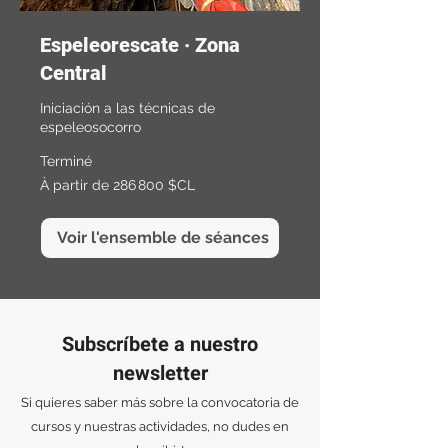
Espeleorescate · Zona
Central
Iniciación a las técnicas de
espeleosocorro
Terminé
À
À partir de 286 800 $CL
partir
de
286 800
pesos
chiliens
Voir l'ensemble de séances
Subscríbete a nuestro
newsletter
Si quieres saber más sobre la convocatoria de
cursos y nuestras actividades, no dudes en