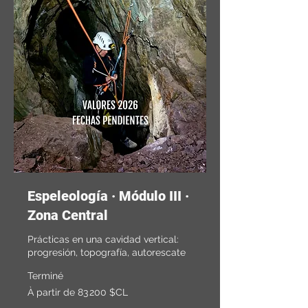
Espeleología · Módulo III ·
Zona Central
Prácticas en una cavidad vertical:
progresión, topografía, autorescate
Terminé
À
À partir de 83 200 $CL
partir
de