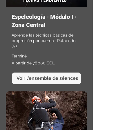
Espeleología · Módulo I ·
Zona Central
Aprende las técnicas básicas de
progresión por cuerda · Putaendo
(V)
Terminé
À
À partir de 78 000 $CL
partir
de
78 000
pesos
chiliens
Voir l'ensemble de séances