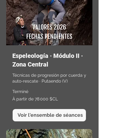
Espeleología · Módulo II ·
Zona Central
Técnicas de progresión por cuerda y
auto-rescate · Putaendo (V)
Terminé
À
À partir de 78 000 $CL
partir
de
78 000
pesos
chiliens
Voir l'ensemble de séances