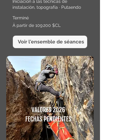
Iniciación a las técnicas de
instalación, topografía · Putaendo
Terminé
À
À partir de 109 200 $CL
partir
de
109 200
pesos
chiliens
Voir l'ensemble de séances