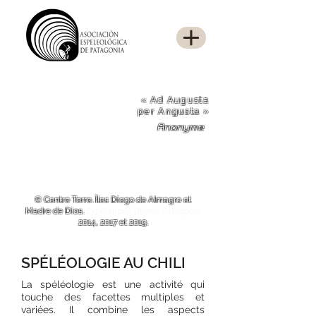
« Ad Augusta
per Angusta »
Anonyme
© Centre Terre. Îles Diego de Almagro et
Madre de Dios.
Expéditions Ultima Patagonia
2014, 2017 et 2019.
SPÉLÉOLOGIE AU CHILI
La spéléologie est une activité qui
touche des facettes multiples et
variées. Il combine les aspects