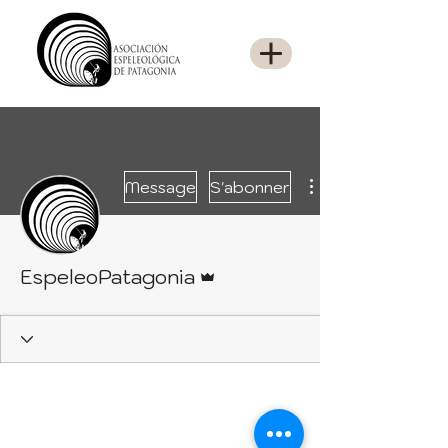
Message
S'abonner
Administrateur
EspeleoPatagonia