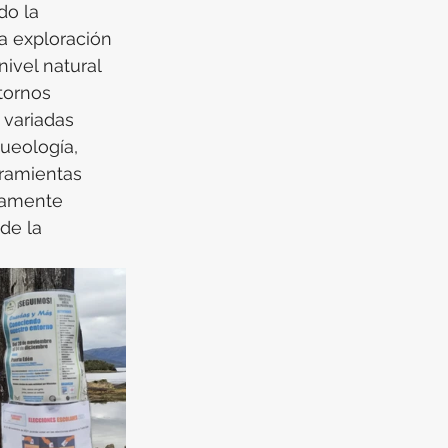
do la 
a exploración 
ivel natural 
tornos 
 variadas 
queología, 
rramientas 
ramente 
de la 