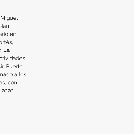
 Miguel 
bían 
ario en 
rtés, 
o 
La 
ctividades 
r, Puerto 
inado a los 
és, con 
 2020.