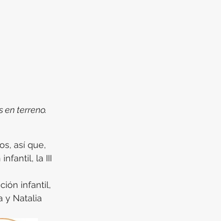
 en terreno.
s, así que, 
antil, la III 
 
ión infantil, 
 y Natalia 