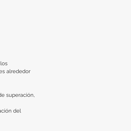
los 
es alrededor 
 de superación, 
ación del 